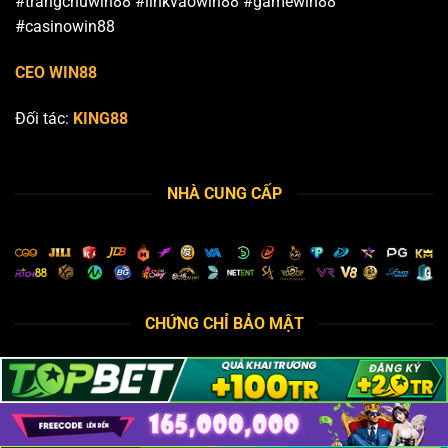
#trangchuwin88 #linkvaowin88 #gamewin88
#casinowin88
CEO WIN88
Đối tác:
KING88
NHÀ CUNG CẤP
CHỨNG CHỈ BẢO MẬT