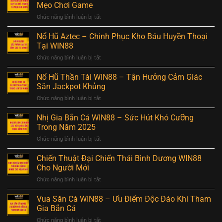
Chơi
Trả
Mẹo Chơi Game
Gà
Đá
Thưởng
Thật
Chức năng bình luận bị tắt
ở
Gà
Hấp
Nổ
Cựa
Dẫn
Hũ
Nổ Hũ Aztec – Chinh Phục Kho Báu Huyền Thoại
Sắt
Hàng
Ông
Chuẩn
Tại WIN88
Đầu
Đồ
Xác
Chức năng bình luận bị tắt
ở
WIN88
Tại
Nổ
–
Nhà
Hũ
Nổ Hũ Thần Tài WIN88 – Tận Hưởng Cảm Giác
Quy
Cái
Aztec
Tắc
Săn Jackpot Khủng
WIN88
–
Trả
Chức năng bình luận bị tắt
ở
Chinh
Thưởng
Nổ
Phục
Và
Hũ
Nhị Gia Bắn Cá WIN88 – Sức Hút Khó Cưỡng
Kho
Mẹo
Thần
Báu
Trong Năm 2025
Chơi
Tài
Huyền
Game
Chức năng bình luận bị tắt
ở
WIN88
Thoại
Nhị
–
Tại
Gia
Chiến Thuật Đại Chiến Thái Bình Dương WIN88
Tận
WIN88
Bắn
Hưởng
Cho Người Mới
Cá
Cảm
Chức năng bình luận bị tắt
ở
WIN88
Giác
Chiến
–
Săn
Thuật
Vua Săn Cá WIN88 – Ưu Điểm Độc Đáo Khi Tham
Sức
Jackpot
Đại
Hút
Gia Bắn Cá
Khủng
Chiến
Khó
Chức năng bình luận bị tắt
ở
Thái