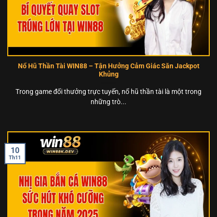
Nổ Hũ Thần Tài WIN88 – Tận Hưởng Cảm Giác Săn Jackpot
Khủng
Trong game đổi thưởng trực tuyến, nổ hũ thần tài là một trong
những trò...
10
Th11