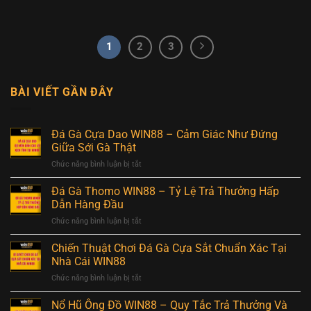
1
2
3
BÀI VIẾT GẦN ĐÂY
Đá Gà Cựa Dao WIN88 – Cảm Giác Như Đứng
Giữa Sới Gà Thật
Chức năng bình luận bị tắt
ở
Đá
Gà
Đá Gà Thomo WIN88 – Tỷ Lệ Trả Thưởng Hấp
Cựa
Dẫn Hàng Đầu
Dao
Chức năng bình luận bị tắt
ở
WIN88
Đá
–
Gà
Chiến Thuật Chơi Đá Gà Cựa Sắt Chuẩn Xác Tại
Cảm
Thomo
Giác
Nhà Cái WIN88
WIN88
Như
Chức năng bình luận bị tắt
ở
–
Đứng
Chiến
Tỷ
Giữa
Thuật
Nổ Hũ Ông Đồ WIN88 – Quy Tắc Trả Thưởng Và
Lệ
Sới