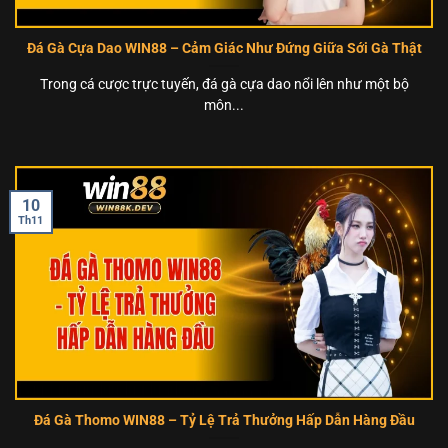
Đá Gà Cựa Dao WIN88 – Cảm Giác Như Đứng Giữa Sới Gà Thật
Trong cá cược trực tuyến, đá gà cựa dao nổi lên như một bộ
môn...
10
Th11
Đá Gà Thomo WIN88 – Tỷ Lệ Trả Thưởng Hấp Dẫn Hàng Đầu