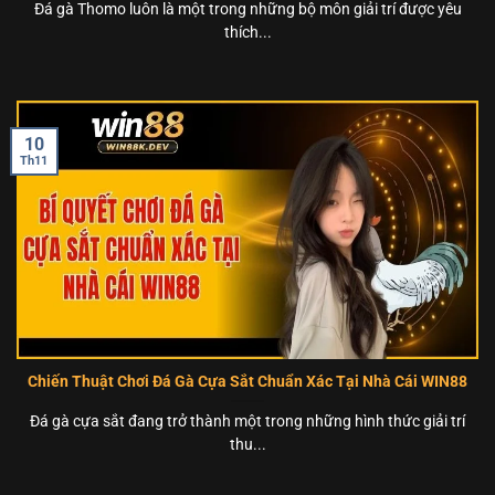
Đá gà Thomo luôn là một trong những bộ môn giải trí được yêu
thích...
10
Th11
Chiến Thuật Chơi Đá Gà Cựa Sắt Chuẩn Xác Tại Nhà Cái WIN88
Đá gà cựa sắt đang trở thành một trong những hình thức giải trí
thu...