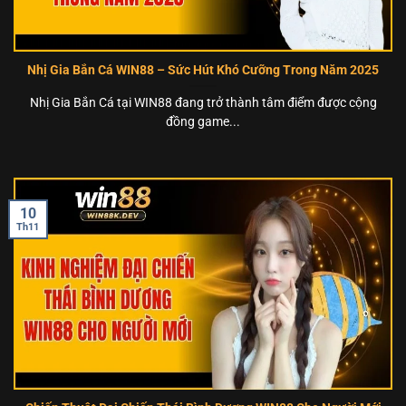
Nhị Gia Bắn Cá WIN88 – Sức Hút Khó Cưỡng Trong Năm 2025
Nhị Gia Bắn Cá tại WIN88 đang trở thành tâm điểm được cộng
đồng game...
10
Th11