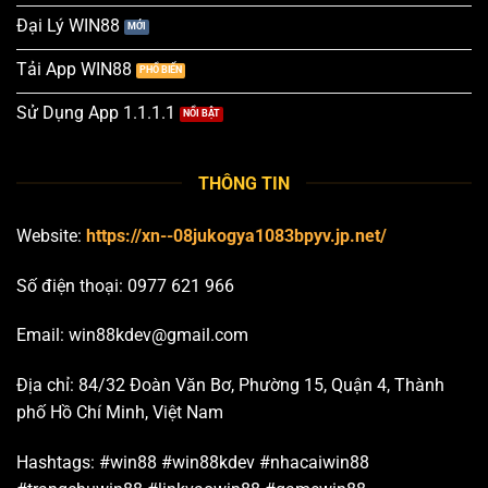
Đại Lý WIN88
Tải App WIN88
Sử Dụng App 1.1.1.1
THÔNG TIN
Website:
https://xn--08jukogya1083bpyv.jp.net/
Số điện thoại: 0977 621 966
Email:
win88kdev@gmail.com
Địa chỉ: 84/32 Đoàn Văn Bơ, Phường 15, Quận 4, Thành
phố Hồ Chí Minh, Việt Nam
Hashtags: #win88 #win88kdev #nhacaiwin88