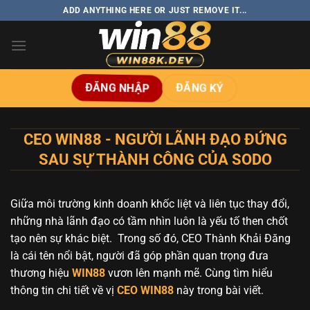
Bỏ
ADD ANYTHING HERE OR JUST REMOVE IT...
qua
nội
dung
ĐĂNG NHẬP
ĐĂNG KÝ
CEO WIN88 - NGƯỜI LÃNH ĐẠO ĐỨNG
SAU SỰ THÀNH CÔNG CỦA SODO
Giữa môi trường kinh doanh khốc liệt và liên tục thay đổi,
những nhà lãnh đạo có tầm nhìn luôn là yếu tố then chốt
tạo nên sự khác biệt. Trong số đó, CEO Thành Khải Đăng
là cái tên nổi bật, người đã góp phần quan trọng đưa
thương hiệu
WIN88
vươn lên mạnh mẽ. Cùng tìm hiểu
thông tin chi tiết về vị
CEO WIN88
này trong bài viết.